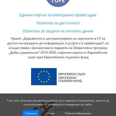
ГОРЕ
Единен портал за електронно правосъдие
Политика за достъпност
Политика за защита на личните данни
Проект „Доразвитие и централизиране на порталите в СП за
достъп на граждани до информация, е-услуги и е-правосъдие“, се
осъществява с финансовата подкрепа на Оперативна програма
„Добро управление“ 2014-2020, съфинансирана от Европейския
съюз чрез Европейския социален фонд
Този сайт използва бисквитки (cookies). Като приемете бисквитките, можете да
се възползвате от оптималното поведение на сайта.
Приемам
Отказ
Повече информация